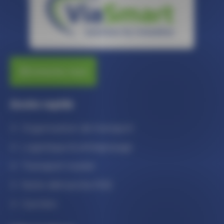
Contactez-nous
Accès rapide
Organisation de transport
Logistique & entreposage
Transport routier
Notre démarche RSE
Carrière